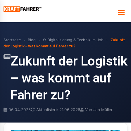
Startseite
›
Blog
›
⚙️ Digitalisierung & Technik im Job
›
Zukunft
der Logistik – was kommt auf Fahrer zu?
Zukunft der Logistik
– was kommt auf
Fahrer zu?
06.04.2025
Aktualisiert: 21.06.2026
Von Jan Müller