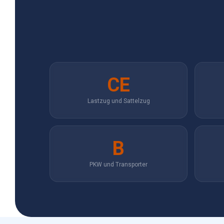
CE
Lastzug und Sattelzug
B
PKW und Transporter