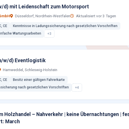
/d) mit Leidenschaft zum Motorsport
 GmbH
Düsseldorf, Nordrhein-Westfalen
Aktualisiert vor 3 Tagen
C, CE
Kenntnisse in Ladungssicherung nach gesetzlichen Vorschriften
infache Wartungsarbeiten
+3
m/w/d) Eventlogistik
Hamweddel, Schleswig-Holstein
C, CE
Besitz einer gültigen Fahrerkarte
ssicherung nach gesetzlichen Vorschriften
+4
m Holzhandel – Nahverkehr | keine Übernachtungen | fe
rt: March