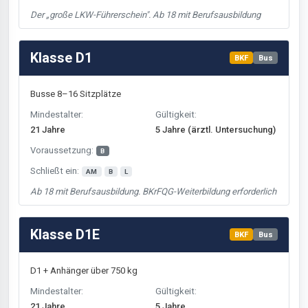
Der „große LKW-Führerschein". Ab 18 mit Berufsausbildung
Klasse D1
BKF
Bus
Busse 8–16 Sitzplätze
Mindestalter:
Gültigkeit:
21 Jahre
5 Jahre (ärztl. Untersuchung)
Voraussetzung:
B
Schließt ein:
AM
B
L
Ab 18 mit Berufsausbildung. BKrFQG-Weiterbildung erforderlich
Klasse D1E
BKF
Bus
D1 + Anhänger über 750 kg
Mindestalter:
Gültigkeit:
21 Jahre
5 Jahre