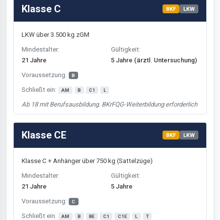
Klasse C
BKF
LKW
LKW über 3.500 kg zGM
Mindestalter:
Gültigkeit:
21 Jahre
5 Jahre (ärztl. Untersuchung)
Voraussetzung:
B
Schließt ein:
AM
B
C1
L
Ab 18 mit Berufsausbildung. BKrFQG-Weiterbildung erforderlich
Klasse CE
BKF
LKW
Klasse C + Anhänger über 750 kg (Sattelzüge)
Mindestalter:
Gültigkeit:
21 Jahre
5 Jahre
Voraussetzung:
C
Schließt ein:
AM
B
BE
C1
C1E
L
T