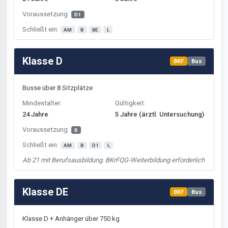
Voraussetzung:
D1
Schließt ein:
AM
B
BE
L
Klasse D
BKF
Bus
Busse über 8 Sitzplätze
Mindestalter:
Gültigkeit:
24 Jahre
5 Jahre (ärztl. Untersuchung)
Voraussetzung:
B
Schließt ein:
AM
B
D1
L
Ab 21 mit Berufsausbildung. BKrFQG-Weiterbildung erforderlich
Klasse DE
BKF
Bus
Klasse D + Anhänger über 750 kg