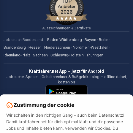
Auszeichnungen & Zertifikate
Jobs nach Bundesland:
Baden-Württemberg
·
Bayern
·
Berlin
·
Brandenburg
·
Hessen
·
Niedersachsen
·
Nordrhein-Westfalen
·
Rheinland-Pfalz
·
Sachsen
·
Schleswig-Holstein
·
Thüringen
Kraftfahrer.net App — jetzt für Android
Jobsuche, Spesen-, Gehaltsrechner & Bußgeldkatalog — offline dabei,
kostenlos
Zustimmung der cookie
Wir schalten in den richtigen Gang – auch beim Datenschutz!
©2026 Kraftfahrer.net. Alle Rechte vorbehalten.
Damit kraftfahrer.net für dich optimal läuft und dir passende
Jobs und Inhalte bieten kann, verwenden wir Cookies. Du