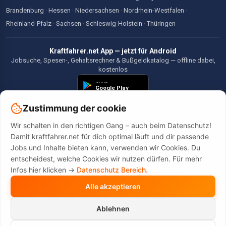
Brandenburg
·
Hessen
·
Niedersachsen
·
Nordrhein-Westfalen
·
Rheinland-Pfalz
·
Sachsen
·
Schleswig-Holstein
·
Thüringen
Kraftfahrer.net App — jetzt für Android
Jobsuche, Spesen-, Gehaltsrechner & Bußgeldkatalog — offline dabei,
kostenlos
Zustimmung der cookie
Wir schalten in den richtigen Gang – auch beim Datenschutz!
©2026 Kraftfahrer.net. Alle Rechte vorbehalten.
Damit kraftfahrer.net für dich optimal läuft und dir passende
Jobs und Inhalte bieten kann, verwenden wir Cookies. Du
entscheidest, welche Cookies wir nutzen dürfen. Für mehr
Infos hier klicken ->
Datenschutz Bereich.
Alle akzeptieren
Diese Website wird durch reCAPTCHA geschützt. Es gelten die
Datenschutzbestimmungen
und
Nutzungsbedingungen
von Google.
Ablehnen