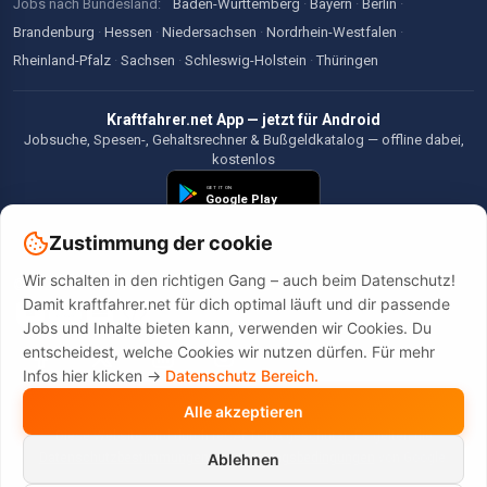
Jobs nach Bundesland:
Baden-Württemberg
·
Bayern
·
Berlin
·
Brandenburg
·
Hessen
·
Niedersachsen
·
Nordrhein-Westfalen
·
Rheinland-Pfalz
·
Sachsen
·
Schleswig-Holstein
·
Thüringen
Kraftfahrer.net App — jetzt für Android
Jobsuche, Spesen-, Gehaltsrechner & Bußgeldkatalog — offline dabei,
kostenlos
Zustimmung der cookie
Wir schalten in den richtigen Gang – auch beim Datenschutz!
©2026 Kraftfahrer.net. Alle Rechte vorbehalten.
Damit kraftfahrer.net für dich optimal läuft und dir passende
Jobs und Inhalte bieten kann, verwenden wir Cookies. Du
entscheidest, welche Cookies wir nutzen dürfen. Für mehr
Infos hier klicken ->
Datenschutz Bereich.
Alle akzeptieren
Diese Website wird durch reCAPTCHA geschützt. Es gelten die
Datenschutzbestimmungen
und
Nutzungsbedingungen
von Google.
Ablehnen