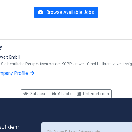
Browse Available Jobs
y
welt GmbH
Sie berufliche Perspektiven bei der KOPP Umwelt GmbH – Ihrem zuverlässigen
mpany Profile
Zuhause
All Jobs
Unternehmen
 auf dem