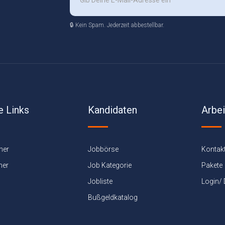
🔒 Kein Spam. Jederzeit abbestellbar.
e Links
Kandidaten
Arbe
ner
Jobbörse
Kontak
ner
Job Kategorie
Pakete
Jobliste
Login/
Bußgeldkatalog