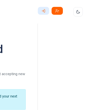
d
ot accepting new
d your next