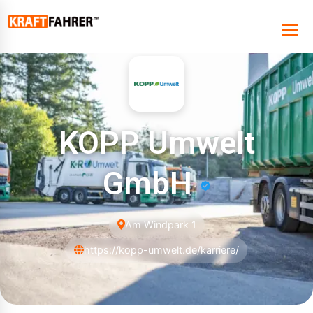
KOPP Umwelt
GmbH
Am Windpark 1
https://kopp-umwelt.de/karriere/