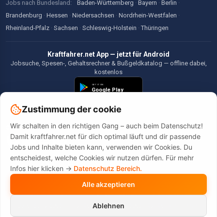
Jobs nach Bundesland:
Baden-Württemberg
·
Bayern
·
Berlin
·
Brandenburg
·
Hessen
·
Niedersachsen
·
Nordrhein-Westfalen
·
Rheinland-Pfalz
·
Sachsen
·
Schleswig-Holstein
·
Thüringen
Kraftfahrer.net App — jetzt für Android
Jobsuche, Spesen-, Gehaltsrechner & Bußgeldkatalog — offline dabei,
kostenlos
Zustimmung der cookie
Wir schalten in den richtigen Gang – auch beim Datenschutz!
©2026 Kraftfahrer.net. Alle Rechte vorbehalten.
Damit kraftfahrer.net für dich optimal läuft und dir passende
Jobs und Inhalte bieten kann, verwenden wir Cookies. Du
entscheidest, welche Cookies wir nutzen dürfen. Für mehr
Infos hier klicken ->
Datenschutz Bereich.
Alle akzeptieren
Diese Website wird durch reCAPTCHA geschützt. Es gelten die
Datenschutzbestimmungen
und
Nutzungsbedingungen
von Google.
Ablehnen