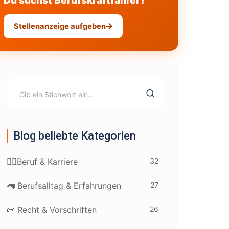
Du suchst Berufskraftfahrer?
Stellenanzeige aufgeben
Blog beliebte Kategorien
32
👷‍♂️Beruf & Karriere
27
🚛 Berufsalltag & Erfahrungen
26
📜 Recht & Vorschriften