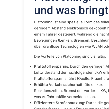
und was bringt
Platooning ist eine spezielle Form des tei
geringem Abstand elektronisch gekoppelt h
einem Fahrer gesteuert, während die nac
Bewegungen (Lenken, Bremsen, Beschleunig
über drahtlose Technologien wie WLAN od
Die Vorteile von Platooning sind vielfältig:
Kraftstoffersparnis:
Durch den geringen Ab
Luftwiderstand der nachfolgenden LKW erhe
Kraftstoffersparnis führt (Quelle: Fraunhofer
Erhöhte Verkehrssicherheit:
Die elektroni
Reaktionszeiten. Bremst der vordere LKW,
was Auffahrunfälle vermeiden kann.
Effizientere Straßennutzung:
Durch die ge
Strecke fahren, was zur Entlastung des Ver