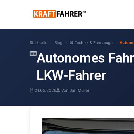
Startseite
›
Blog
›
🛠 Technik & Fahrzeuge
›
Autonom
Autonomes Fahre
LKW-Fahrer
01.05.2026
Von Jan Müller