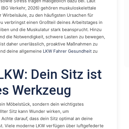
sowie Stress tragen maßgeblich dazu bei. Laut
 (BG Verkehr, 2026) gehören muskuloskelettale
 Wirbelsäule, zu den häufigsten Ursachen für
Du verbringst einen Großteil deines Arbeitstages in
eiben und die Muskulatur stark beansprucht. Hinzu
nd die Notwendigkeit, schwere Lasten zu bewegen,
s ist daher unerlässlich, proaktive Maßnahmen zu
und deine allgemeine
LKW Fahrer Gesundheit
zu
KW: Dein Sitz ist
tes Werkzeug
 ein Möbelstück, sondern dein wichtigstes
lter Sitz kann Wunder wirken, um
Achte darauf, dass dein Sitz optimal an deine
t. Viele moderne LKW verfügen über luftgefederte