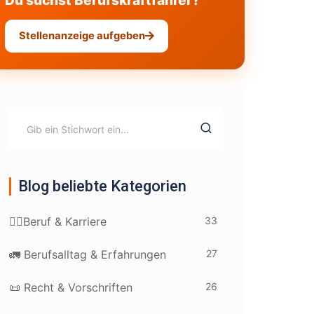
Du suchst Berufskraftfahrer?
Stellenanzeige aufgeben
Blog beliebte Kategorien
33
👷‍♂️Beruf & Karriere
27
🚛 Berufsalltag & Erfahrungen
26
📜 Recht & Vorschriften