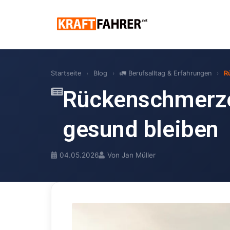
Startseite
›
Blog
›
🚛 Berufsalltag & Erfahrungen
›
R
Rückenschmerzen
gesund bleiben
04.05.2026
Von Jan Müller