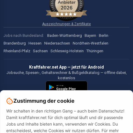
Auszeichnungen & Zertifikate
Jobs nach Bundesland:
Baden-Württemberg
·
Bayern
·
Berlin
·
Brandenburg
·
Hessen
·
Niedersachsen
·
Nordrhein-Westfalen
·
Rheinland-Pfalz
·
Sachsen
·
Schleswig-Holstein
·
Thüringen
Kraftfahrer.net App — jetzt für Android
Jobsuche, Spesen-, Gehaltsrechner & Bußgeldkatalog — offline dabei,
kostenlos
Zustimmung der cookie
Wir schalten in den richtigen Gang – auch beim Datenschutz!
©2026 Kraftfahrer.net. Alle Rechte vorbehalten.
Damit kraftfahrer.net für dich optimal läuft und dir passende
Jobs und Inhalte bieten kann, verwenden wir Cookies. Du
entscheidest, welche Cookies wir nutzen dürfen. Für mehr