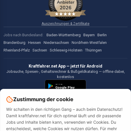
Auszeichnungen & Zertifikate
Jobs nach Bundesland:
Baden-Württemberg
·
Bayern
·
Berlin
·
Brandenburg
·
Hessen
·
Niedersachsen
·
Nordrhein-Westfalen
·
Rheinland-Pfalz
·
Sachsen
·
Schleswig-Holstein
·
Thüringen
Kraftfahrer.net App — jetzt für Android
Jobsuche, Spesen-, Gehaltsrechner & Bußgeldkatalog — offline dabei,
kostenlos
Zustimmung der cookie
Wir schalten in den richtigen Gang – auch beim Datenschutz!
©2026 Kraftfahrer.net. Alle Rechte vorbehalten.
Damit kraftfahrer.net für dich optimal läuft und dir passende
Jobs und Inhalte bieten kann, verwenden wir Cookies. Du
entscheidest, welche Cookies wir nutzen dürfen. Für mehr