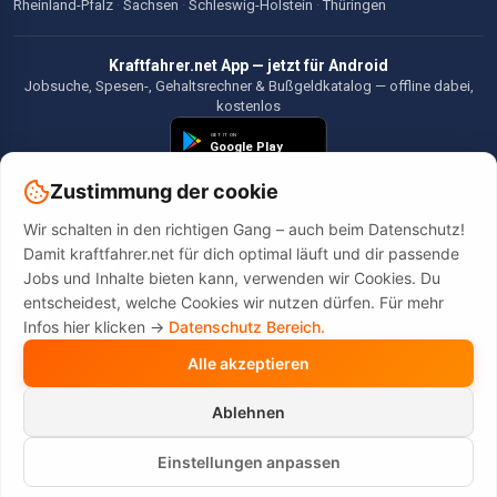
Rheinland-Pfalz
·
Sachsen
·
Schleswig-Holstein
·
Thüringen
Kraftfahrer.net App — jetzt für Android
Jobsuche, Spesen-, Gehaltsrechner & Bußgeldkatalog — offline dabei,
kostenlos
Zustimmung der cookie
Wir schalten in den richtigen Gang – auch beim Datenschutz!
©2026 Kraftfahrer.net. Alle Rechte vorbehalten.
Damit kraftfahrer.net für dich optimal läuft und dir passende
Jobs und Inhalte bieten kann, verwenden wir Cookies. Du
entscheidest, welche Cookies wir nutzen dürfen. Für mehr
Infos hier klicken ->
Datenschutz Bereich.
Alle akzeptieren
Diese Website wird durch reCAPTCHA geschützt. Es gelten die
Datenschutzbestimmungen
und
Nutzungsbedingungen
von Google.
Ablehnen
Einstellungen anpassen