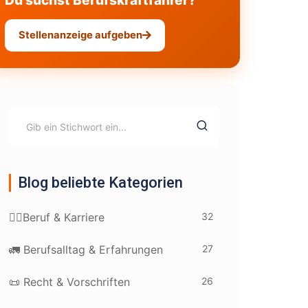
Du suchst Berufskraftfahrer?
Stellenanzeige aufgeben
Blog beliebte Kategorien
32
👷‍♂️Beruf & Karriere
27
🚛 Berufsalltag & Erfahrungen
26
📜 Recht & Vorschriften