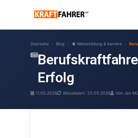
Startseite
›
Blog
›
🧠 Weiterbildung & Karriere
›
Beru
Berufskraftfahr
Erfolg
11.05.2026
Aktualisiert: 23.05.2026
Von Jan Mü