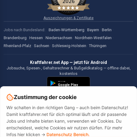
Auszeichnungen & Zertifikate
Jobs nach Bundesland:
Baden-Württemberg
·
Bayern
·
Berlin
·
Brandenburg
·
Hessen
·
Niedersachsen
·
Nordrhein-Westfalen
·
Rheinland-Pfalz
·
Sachsen
·
Schleswig-Holstein
·
Thüringen
Kraftfahrer.net App — jetzt für Android
Jobsuche, Spesen-, Gehaltsrechner & Bußgeldkatalog — offline dabei,
kostenlos
Zustimmung der cookie
Wir schalten in den richtigen Gang – auch beim Datenschutz!
©2026 Kraftfahrer.net. Alle Rechte vorbehalten.
Damit kraftfahrer.net für dich optimal läuft und dir passende
Jobs und Inhalte bieten kann, verwenden wir Cookies. Du
entscheidest, welche Cookies wir nutzen dürfen. Für mehr
Infos hier klicken ->
Datenschutz Bereich.