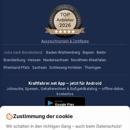
Auszeichnungen & Zertifikate
Jobs nach Bundesland:
Baden-Württemberg
·
Bayern
·
Berlin
·
Brandenburg
·
Hessen
·
Niedersachsen
·
Nordrhein-Westfalen
·
Rheinland-Pfalz
·
Sachsen
·
Schleswig-Holstein
·
Thüringen
Kraftfahrer.net App — jetzt für Android
Jobsuche, Spesen-, Gehaltsrechner & Bußgeldkatalog — offline dabei,
kostenlos
Zustimmung der cookie
Wir schalten in den richtigen Gang – auch beim Datenschutz!
©2026 Kraftfahrer.net. Alle Rechte vorbehalten.