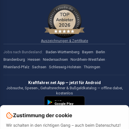
Auszeichnungen & Zertifikate
Jobs nach Bundesland:
Baden-Württemberg
·
Bayern
·
Berlin
·
Brandenburg
·
Hessen
·
Niedersachsen
·
Nordrhein-Westfalen
·
Rheinland-Pfalz
·
Sachsen
·
Schleswig-Holstein
·
Thüringen
Kraftfahrer.net App — jetzt für Android
Jobsuche, Spesen-, Gehaltsrechner & Bußgeldkatalog — offline dabei,
kostenlos
Zustimmung der cookie
Wir schalten in den richtigen Gang – auch beim Datenschutz!
©2026 Kraftfahrer.net. Alle Rechte vorbehalten.