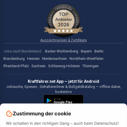
Auszeichnungen & Zertifikate
Jobs nach Bundesland:
Baden-Württemberg
·
Bayern
·
Berlin
·
Brandenburg
·
Hessen
·
Niedersachsen
·
Nordrhein-Westfalen
·
Rheinland-Pfalz
·
Sachsen
·
Schleswig-Holstein
·
Thüringen
Kraftfahrer.net App — jetzt für Android
Jobsuche, Spesen-, Gehaltsrechner & Bußgeldkatalog — offline dabei,
kostenlos
Zustimmung der cookie
Wir schalten in den richtigen Gang – auch beim Datenschutz!
©2026 Kraftfahrer.net. Alle Rechte vorbehalten.