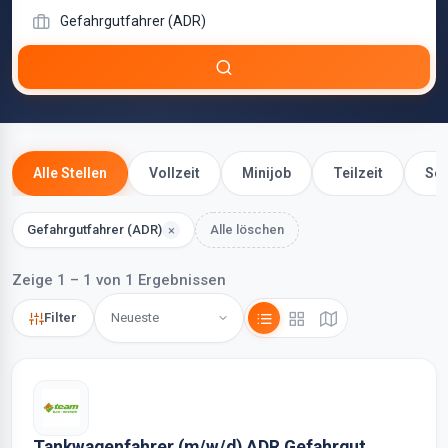
Alle Stellen
Vollzeit
Minijob
Teilzeit
Sel
Gefahrgutfahrer (ADR)
Alle löschen
×
Zeige 1 – 1 von 1 Ergebnissen
Filter
Tankwagenfahrer (m/w/d) ADR Gefahrgut