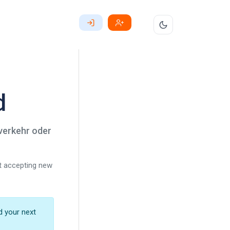
d
verkehr oder
ot accepting new
d your next