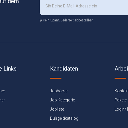
 auf dem
🔒 Kein Spam. Jederzeit abbestellbar.
e Links
Kandidaten
Arbe
ner
Jobbörse
Kontak
ner
Job Kategorie
Pakete
Jobliste
Login/
Bußgeldkatalog