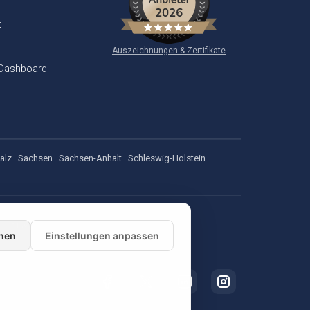
t
Auszeichnungen & Zertifikate
 Dashboard
alz
·
Sachsen
·
Sachsen-Anhalt
·
Schleswig-Holstein
·
nen
Einstellungen anpassen