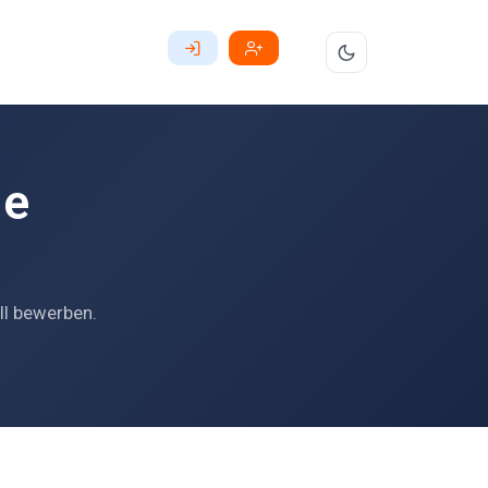
le
ll bewerben.