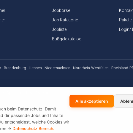
ner
Jobbörse
Kontak
ner
Job Kategorie
Pakete
Jobliste
Login/
Bußgeldkatalog
n
·
Brandenburg
·
Hessen
·
Niedersachsen
·
Nordrhein-Westfalen
·
Rheinland-Pf
net App — jetzt für Android
sen-, Gehaltsrechner & Bußgeldkatalog — offline dabei, kostenlos
Alle akzeptieren
Ableh
auch beim Datenschutz! Damit
 und dir passende Jobs und Inhalte
Du entscheidest, welche Cookies wir
cken ->
Datenschutz Bereich.