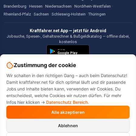
Brandenburg
·
Hessen
·
Niedersachsen
·
Nordrhein-Westfalen
·
Rheinland-Pfalz
·
Sachsen
·
Schleswig-Holstein
·
Thüringen
Kraftfahrer.net App — jetzt für Android
Jobsuche, Spesen-, Gehaltsrechner & Bußgeldkatalog — offline dabei,
kostenlos
Zustimmung der cookie
Wir schalten in den richtigen Gang – auch beim Datenschutz!
©2026 Kraftfahrer.net. Alle Rechte vorbehalten.
Damit kraftfahrer.net für dich optimal läuft und dir passende
Jobs und Inhalte bieten kann, verwenden wir Cookies. Du
entscheidest, welche Cookies wir nutzen dürfen. Für mehr
Infos hier klicken ->
Datenschutz Bereich.
Alle akzeptieren
Diese Website wird durch reCAPTCHA geschützt. Es gelten die
Datenschutzbestimmungen
und
Nutzungsbedingungen
von Google.
Ablehnen