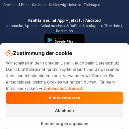
Rheinland-Pfalz
·
Sachsen
·
Schleswig-Holstein
·
Thüringen
Kraftfahrer.net App — jetzt für Android
Jobsuche, Spesen-, Gehaltsrechner & Bußgeldkatalog — offline dabei,
kostenlos
Zustimmung der cookie
Wir schalten in den richtigen Gang – auch beim Datenschutz!
©2026 Kraftfahrer.net. Alle Rechte vorbehalten.
Damit kraftfahrer.net für dich optimal läuft und dir passende
Jobs und Inhalte bieten kann, verwenden wir Cookies. Du
entscheidest, welche Cookies wir nutzen dürfen. Für mehr
Infos hier klicken ->
Datenschutz Bereich.
Alle akzeptieren
Diese Website wird durch reCAPTCHA geschützt. Es gelten die
Datenschutzbestimmungen
und
Nutzungsbedingungen
von Google.
Ablehnen
Einstellungen anpassen