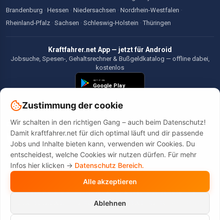
Brandenburg
·
Hessen
·
Niedersachsen
·
Nordrhein-Westfalen
·
Rheinland-Pfalz
·
Sachsen
·
Schleswig-Holstein
·
Thüringen
Kraftfahrer.net App — jetzt für Android
Jobsuche, Spesen-, Gehaltsrechner & Bußgeldkatalog — offline dabei,
kostenlos
Zustimmung der cookie
Wir schalten in den richtigen Gang – auch beim Datenschutz!
©2026 Kraftfahrer.net. Alle Rechte vorbehalten.
Damit kraftfahrer.net für dich optimal läuft und dir passende
Jobs und Inhalte bieten kann, verwenden wir Cookies. Du
entscheidest, welche Cookies wir nutzen dürfen. Für mehr
Infos hier klicken ->
Datenschutz Bereich.
Alle akzeptieren
Diese Website wird durch reCAPTCHA geschützt. Es gelten die
Datenschutzbestimmungen
und
Nutzungsbedingungen
von Google.
Ablehnen