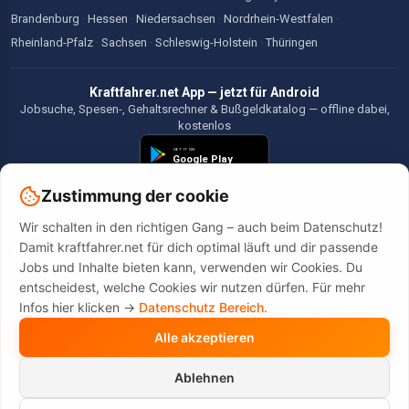
Brandenburg
·
Hessen
·
Niedersachsen
·
Nordrhein-Westfalen
·
Rheinland-Pfalz
·
Sachsen
·
Schleswig-Holstein
·
Thüringen
Kraftfahrer.net App — jetzt für Android
Jobsuche, Spesen-, Gehaltsrechner & Bußgeldkatalog — offline dabei,
kostenlos
Zustimmung der cookie
Wir schalten in den richtigen Gang – auch beim Datenschutz!
©2026 Kraftfahrer.net. Alle Rechte vorbehalten.
Damit kraftfahrer.net für dich optimal läuft und dir passende
Jobs und Inhalte bieten kann, verwenden wir Cookies. Du
entscheidest, welche Cookies wir nutzen dürfen. Für mehr
Infos hier klicken ->
Datenschutz Bereich.
Alle akzeptieren
Diese Website wird durch reCAPTCHA geschützt. Es gelten die
Datenschutzbestimmungen
und
Nutzungsbedingungen
von Google.
Ablehnen