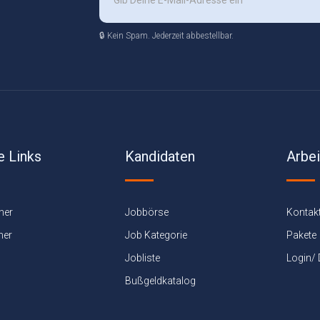
🔒 Kein Spam. Jederzeit abbestellbar.
e Links
Kandidaten
Arbe
ner
Jobbörse
Kontak
ner
Job Kategorie
Pakete
Jobliste
Login/
Bußgeldkatalog