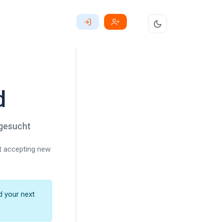
d
 gesucht
ot accepting new
d your next