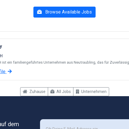
Browse Available Jobs
y
bH
st ein familiengeführtes Unternehmen aus Neutraubling, das für Zuverlässigk
ile
Zuhause
All Jobs
Unternehmen
 auf dem