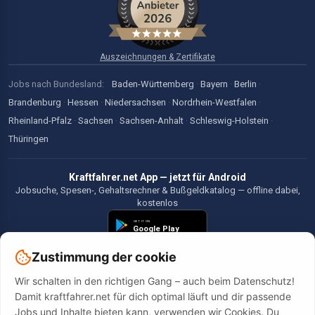
Auszeichnungen & Zertifikate
Jobs nach Bundesland:
Baden-Württemberg
·
Bayern
·
Berlin
·
Brandenburg
·
Hessen
·
Niedersachsen
·
Nordrhein-Westfalen
·
Rheinland-Pfalz
·
Sachsen
·
Sachsen-Anhalt
·
Schleswig-Holstein
·
Thüringen
Kraftfahrer.net App — jetzt für Android
Jobsuche, Spesen-, Gehaltsrechner & Bußgeldkatalog — offline dabei,
kostenlos
Zustimmung der cookie
Wir schalten in den richtigen Gang – auch beim Datenschutz!
©2026 Kraftfahrer.net. Alle Rechte vorbehalten.
Damit kraftfahrer.net für dich optimal läuft und dir passende
Jobs und Inhalte bieten kann, verwenden wir Cookies. Du