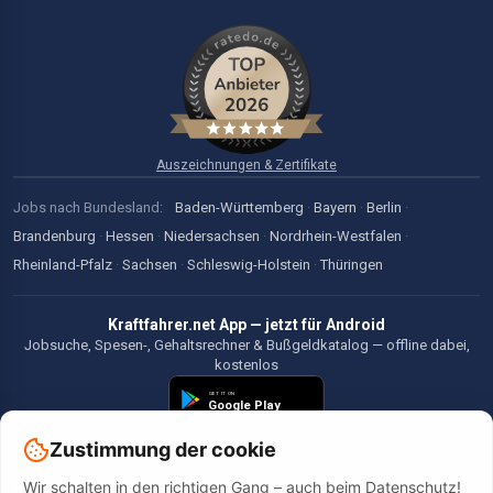
Auszeichnungen & Zertifikate
Jobs nach Bundesland:
Baden-Württemberg
·
Bayern
·
Berlin
·
Brandenburg
·
Hessen
·
Niedersachsen
·
Nordrhein-Westfalen
·
Rheinland-Pfalz
·
Sachsen
·
Schleswig-Holstein
·
Thüringen
Kraftfahrer.net App — jetzt für Android
Jobsuche, Spesen-, Gehaltsrechner & Bußgeldkatalog — offline dabei,
kostenlos
Zustimmung der cookie
Wir schalten in den richtigen Gang – auch beim Datenschutz!
©2026 Kraftfahrer.net. Alle Rechte vorbehalten.