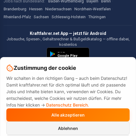
Jobs nach Bundesland:
Baden-Württemberg
·
Bayern
·
Berlin
·
Brandenburg
·
Hessen
·
Niedersachsen
·
Nordrhein-Westfalen
·
Rheinland-Pfalz
·
Sachsen
·
Schleswig-Holstein
·
Thüringen
Kraftfahrer.net App — jetzt für Android
Jobsuche, Spesen-, Gehaltsrechner & Bußgeldkatalog — offline dabei,
kostenlos
Zustimmung der cookie
Wir schalten in den richtigen Gang – auch beim Datenschutz!
©2026 Kraftfahrer.net. Alle Rechte vorbehalten.
Damit kraftfahrer.net für dich optimal läuft und dir passende
Jobs und Inhalte bieten kann, verwenden wir Cookies. Du
entscheidest, welche Cookies wir nutzen dürfen. Für mehr
Infos hier klicken ->
Datenschutz Bereich.
Alle akzeptieren
Diese Website wird durch reCAPTCHA geschützt. Es gelten die
Datenschutzbestimmungen
und
Nutzungsbedingungen
von Google.
Ablehnen