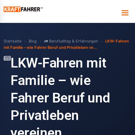
Startseite
›
Blog
›
🚛 Berufsalltag & Erfahrungen
›
LKW-Fahren
mit Familie – wie Fahrer Beruf und Privatleben ve...
LKW-Fahren mit
Familie – wie
Fahrer Beruf und
Privatleben
vereinen