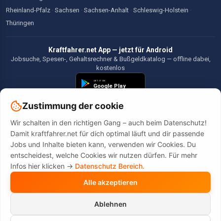
Rheinland-Pfalz
·
Sachsen
·
Sachsen-Anhalt
·
Schleswig-Holstein
·
Thüringen
Kraftfahrer.net App — jetzt für Android
Jobsuche, Spesen-, Gehaltsrechner & Bußgeldkatalog — offline dabei,
kostenlos
Zustimmung der cookie
Wir schalten in den richtigen Gang – auch beim Datenschutz!
©2026 Kraftfahrer.net. Alle Rechte vorbehalten.
Damit kraftfahrer.net für dich optimal läuft und dir passende
Jobs und Inhalte bieten kann, verwenden wir Cookies. Du
entscheidest, welche Cookies wir nutzen dürfen. Für mehr
Infos hier klicken ->
Datenschutz Bereich.
Alle akzeptieren
Diese Website wird durch reCAPTCHA geschützt. Es gelten die
Datenschutzbestimmungen
und
Nutzungsbedingungen
von Google.
Ablehnen