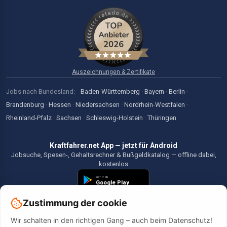
Auszeichnungen & Zertifikate
Jobs nach Bundesland:
Baden-Württemberg
·
Bayern
·
Berlin
·
Brandenburg
·
Hessen
·
Niedersachsen
·
Nordrhein-Westfalen
·
Rheinland-Pfalz
·
Sachsen
·
Schleswig-Holstein
·
Thüringen
Kraftfahrer.net App — jetzt für Android
Jobsuche, Spesen-, Gehaltsrechner & Bußgeldkatalog — offline dabei,
kostenlos
Zustimmung der cookie
Wir schalten in den richtigen Gang – auch beim Datenschutz!
©2026 Kraftfahrer.net. Alle Rechte vorbehalten.