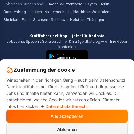
Jobs nach Bundesland:
Baden-Württemberg
·
Bayern
·
Berlin
·
Brandenburg
·
Hessen
·
Niedersachsen
·
Nordrhein-Westfalen
·
Rheinland-Pfalz
·
Sachsen
·
Schleswig-Holstein
·
Thüringen
Kraftfahrer.net App — jetzt für Android
Jobsuche, Spesen-, Gehaltsrechner & Bußgeldkatalog — offline dabei,
kostenlos
Zustimmung der cookie
Wir schalten in den richtigen Gang – auch beim Datenschutz!
©2026 Kraftfahrer.net. Alle Rechte vorbehalten.
Damit kraftfahrer.net für dich optimal läuft und dir passende
Jobs und Inhalte bieten kann, verwenden wir Cookies. Du
entscheidest, welche Cookies wir nutzen dürfen. Für mehr
Infos hier klicken ->
Datenschutz Bereich.
Alle akzeptieren
Diese Website wird durch reCAPTCHA geschützt. Es gelten die
Datenschutzbestimmungen
und
Nutzungsbedingungen
von Google.
Ablehnen