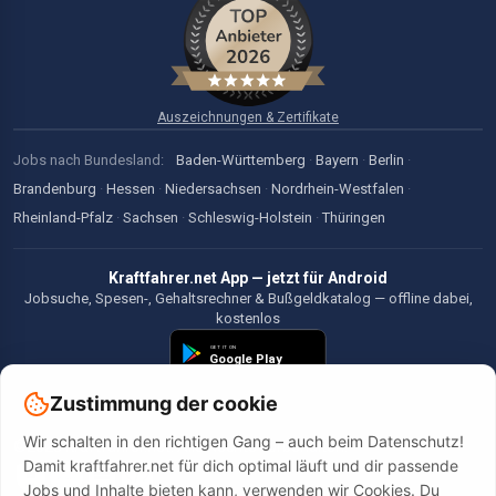
Auszeichnungen & Zertifikate
Jobs nach Bundesland:
Baden-Württemberg
·
Bayern
·
Berlin
·
Brandenburg
·
Hessen
·
Niedersachsen
·
Nordrhein-Westfalen
·
Rheinland-Pfalz
·
Sachsen
·
Schleswig-Holstein
·
Thüringen
Kraftfahrer.net App — jetzt für Android
Jobsuche, Spesen-, Gehaltsrechner & Bußgeldkatalog — offline dabei,
kostenlos
Zustimmung der cookie
Wir schalten in den richtigen Gang – auch beim Datenschutz!
©2026 Kraftfahrer.net. Alle Rechte vorbehalten.
Damit kraftfahrer.net für dich optimal läuft und dir passende
Jobs und Inhalte bieten kann, verwenden wir Cookies. Du