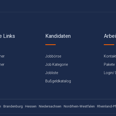
e Links
Kandidaten
Arbe
ner
Jobbörse
Kontak
ner
Job Kategorie
Pakete
Jobliste
Login/
Bußgeldkatalog
n
·
Brandenburg
·
Hessen
·
Niedersachsen
·
Nordrhein-Westfalen
·
Rheinland-Pf