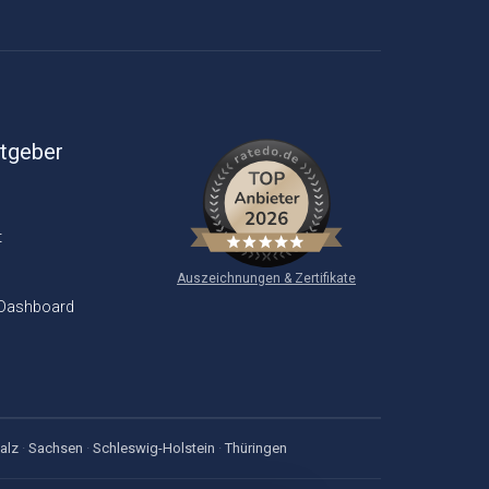
itgeber
t
Auszeichnungen & Zertifikate
 Dashboard
alz
·
Sachsen
·
Schleswig-Holstein
·
Thüringen