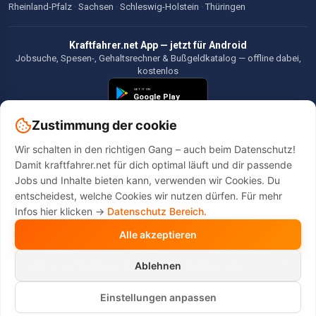
Rheinland-Pfalz
·
Sachsen
·
Schleswig-Holstein
·
Thüringen
Kraftfahrer.net App — jetzt für Android
Jobsuche, Spesen-, Gehaltsrechner & Bußgeldkatalog — offline dabei,
kostenlos
Zustimmung der cookie
Wir schalten in den richtigen Gang – auch beim Datenschutz!
©2026 Kraftfahrer.net. Alle Rechte vorbehalten.
Damit kraftfahrer.net für dich optimal läuft und dir passende
Jobs und Inhalte bieten kann, verwenden wir Cookies. Du
entscheidest, welche Cookies wir nutzen dürfen. Für mehr
Infos hier klicken ->
Datenschutz Bereich.
Alle akzeptieren
Diese Website wird durch reCAPTCHA geschützt. Es gelten die
Datenschutzbestimmungen
und
Nutzungsbedingungen
von Google.
Ablehnen
Einstellungen anpassen