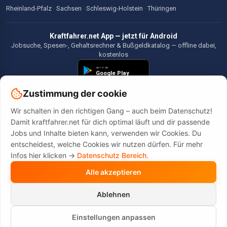
Rheinland-Pfalz
·
Sachsen
·
Schleswig-Holstein
·
Thüringen
Kraftfahrer.net App — jetzt für Android
Jobsuche, Spesen-, Gehaltsrechner & Bußgeldkatalog — offline dabei,
kostenlos
Zustimmung der cookie
Wir schalten in den richtigen Gang – auch beim Datenschutz!
©2026 Kraftfahrer.net. Alle Rechte vorbehalten.
Damit kraftfahrer.net für dich optimal läuft und dir passende
Jobs und Inhalte bieten kann, verwenden wir Cookies. Du
entscheidest, welche Cookies wir nutzen dürfen. Für mehr
Infos hier klicken ->
Datenschutz Bereich.
Alle akzeptieren
Diese Website wird durch reCAPTCHA geschützt. Es gelten die
Datenschutzbestimmungen
und
Nutzungsbedingungen
von Google.
Ablehnen
Einstellungen anpassen