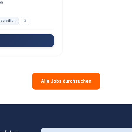
en
schriften
+3
Alle Jobs durchsuchen