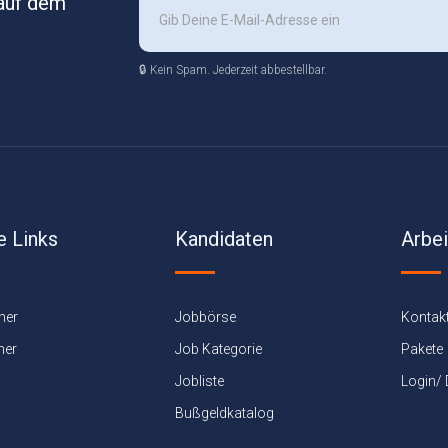
 auf dem
🔒 Kein Spam. Jederzeit abbestellbar.
e Links
Kandidaten
Arbe
ner
Jobbörse
Kontak
ner
Job Kategorie
Pakete
Jobliste
Login/
Bußgeldkatalog