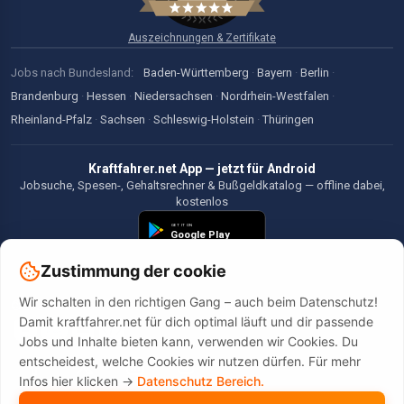
Auszeichnungen & Zertifikate
Jobs nach Bundesland:
Baden-Württemberg
·
Bayern
·
Berlin
·
Brandenburg
·
Hessen
·
Niedersachsen
·
Nordrhein-Westfalen
·
Rheinland-Pfalz
·
Sachsen
·
Schleswig-Holstein
·
Thüringen
Kraftfahrer.net App — jetzt für Android
Jobsuche, Spesen-, Gehaltsrechner & Bußgeldkatalog — offline dabei,
kostenlos
Zustimmung der cookie
Wir schalten in den richtigen Gang – auch beim Datenschutz!
©2026 Kraftfahrer.net. Alle Rechte vorbehalten.
Damit kraftfahrer.net für dich optimal läuft und dir passende
Jobs und Inhalte bieten kann, verwenden wir Cookies. Du
entscheidest, welche Cookies wir nutzen dürfen. Für mehr
Infos hier klicken ->
Datenschutz Bereich.