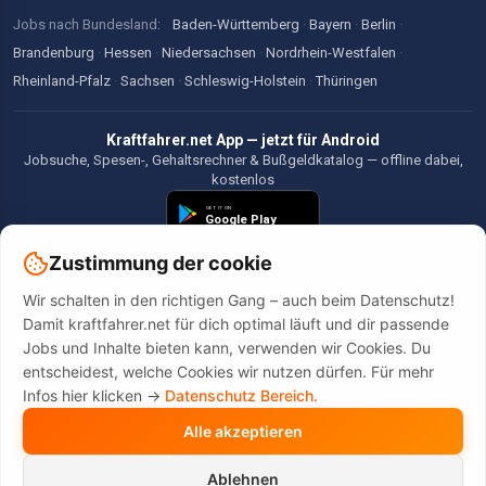
Jobs nach Bundesland:
Baden-Württemberg
·
Bayern
·
Berlin
·
Brandenburg
·
Hessen
·
Niedersachsen
·
Nordrhein-Westfalen
·
Rheinland-Pfalz
·
Sachsen
·
Schleswig-Holstein
·
Thüringen
Kraftfahrer.net App — jetzt für Android
Jobsuche, Spesen-, Gehaltsrechner & Bußgeldkatalog — offline dabei,
kostenlos
Zustimmung der cookie
Wir schalten in den richtigen Gang – auch beim Datenschutz!
©2026 Kraftfahrer.net. Alle Rechte vorbehalten.
Damit kraftfahrer.net für dich optimal läuft und dir passende
Jobs und Inhalte bieten kann, verwenden wir Cookies. Du
entscheidest, welche Cookies wir nutzen dürfen. Für mehr
Infos hier klicken ->
Datenschutz Bereich.
Alle akzeptieren
Diese Website wird durch reCAPTCHA geschützt. Es gelten die
Datenschutzbestimmungen
und
Nutzungsbedingungen
von Google.
Ablehnen