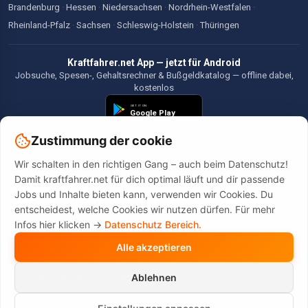
Brandenburg
·
Hessen
·
Niedersachsen
·
Nordrhein-Westfalen
·
Rheinland-Pfalz
·
Sachsen
·
Schleswig-Holstein
·
Thüringen
Kraftfahrer.net App — jetzt für Android
Jobsuche, Spesen-, Gehaltsrechner & Bußgeldkatalog — offline dabei,
kostenlos
Zustimmung der cookie
Wir schalten in den richtigen Gang – auch beim Datenschutz!
©2026 Kraftfahrer.net. Alle Rechte vorbehalten.
Damit kraftfahrer.net für dich optimal läuft und dir passende
Jobs und Inhalte bieten kann, verwenden wir Cookies. Du
entscheidest, welche Cookies wir nutzen dürfen. Für mehr
Infos hier klicken ->
Datenschutz Bereich.
Alle akzeptieren
Diese Website wird durch reCAPTCHA geschützt. Es gelten die
Datenschutzbestimmungen
und
Nutzungsbedingungen
von Google.
Ablehnen