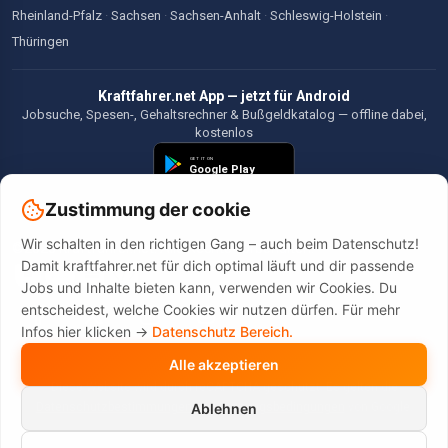
Rheinland-Pfalz
·
Sachsen
·
Sachsen-Anhalt
·
Schleswig-Holstein
·
Thüringen
Kraftfahrer.net App — jetzt für Android
Jobsuche, Spesen-, Gehaltsrechner & Bußgeldkatalog — offline dabei,
kostenlos
Zustimmung der cookie
Wir schalten in den richtigen Gang – auch beim Datenschutz!
©2026 Kraftfahrer.net. Alle Rechte vorbehalten.
Damit kraftfahrer.net für dich optimal läuft und dir passende
Jobs und Inhalte bieten kann, verwenden wir Cookies. Du
entscheidest, welche Cookies wir nutzen dürfen. Für mehr
Infos hier klicken ->
Datenschutz Bereich.
Alle akzeptieren
Diese Website wird durch reCAPTCHA geschützt. Es gelten die
Datenschutzbestimmungen
und
Nutzungsbedingungen
von Google.
Ablehnen