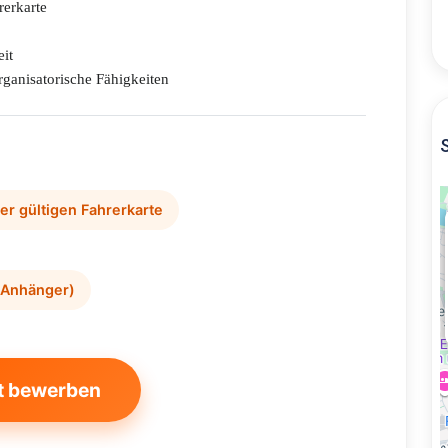
rerkarte
eit
organisatorische Fähigkeiten
ner gültigen Fahrerkarte
+ Anhänger)
t bewerben