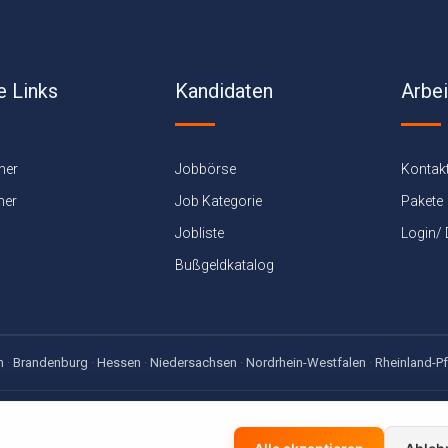
e Links
Kandidaten
Arbe
ner
Jobbörse
Kontak
ner
Job Kategorie
Pakete
Jobliste
Login/
Bußgeldkatalog
n
·
Brandenburg
·
Hessen
·
Niedersachsen
·
Nordrhein-Westfalen
·
Rheinland-Pf
net App — jetzt für Android
sen-, Gehaltsrechner & Bußgeldkatalog — offline dabei, kostenlos