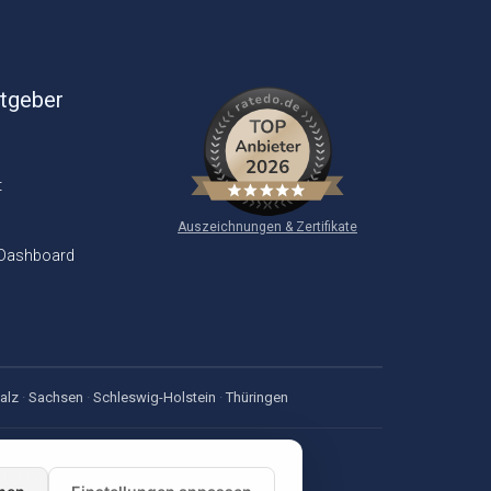
itgeber
t
Auszeichnungen & Zertifikate
 Dashboard
alz
·
Sachsen
·
Schleswig-Holstein
·
Thüringen