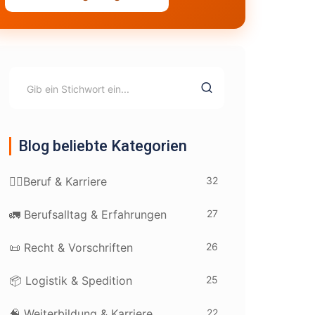
Blog beliebte Kategorien
32
👷‍♂️Beruf & Karriere
27
🚛 Berufsalltag & Erfahrungen
26
📜 Recht & Vorschriften
25
📦 Logistik & Spedition
22
🧠 Weiterbildung & Karriere