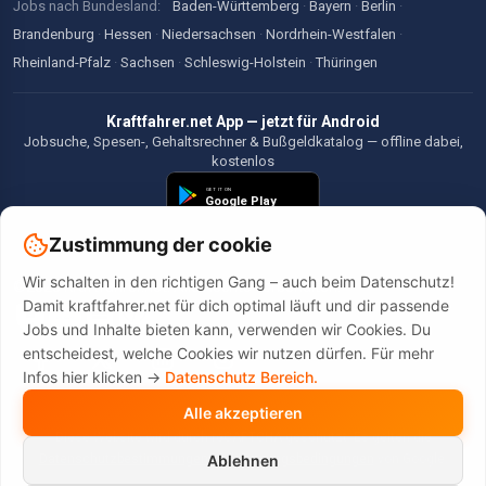
Jobs nach Bundesland:
Baden-Württemberg
·
Bayern
·
Berlin
·
Brandenburg
·
Hessen
·
Niedersachsen
·
Nordrhein-Westfalen
·
Rheinland-Pfalz
·
Sachsen
·
Schleswig-Holstein
·
Thüringen
Kraftfahrer.net App — jetzt für Android
Jobsuche, Spesen-, Gehaltsrechner & Bußgeldkatalog — offline dabei,
kostenlos
Zustimmung der cookie
Wir schalten in den richtigen Gang – auch beim Datenschutz!
©2026 Kraftfahrer.net. Alle Rechte vorbehalten.
Damit kraftfahrer.net für dich optimal läuft und dir passende
Jobs und Inhalte bieten kann, verwenden wir Cookies. Du
entscheidest, welche Cookies wir nutzen dürfen. Für mehr
Infos hier klicken ->
Datenschutz Bereich.
Alle akzeptieren
Diese Website wird durch reCAPTCHA geschützt. Es gelten die
Datenschutzbestimmungen
und
Nutzungsbedingungen
von Google.
Ablehnen