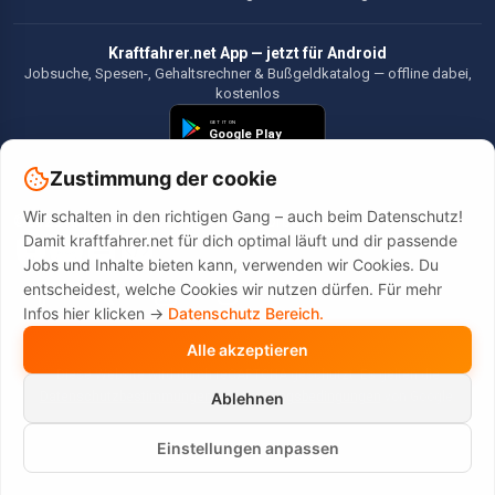
Kraftfahrer.net App — jetzt für Android
Jobsuche, Spesen-, Gehaltsrechner & Bußgeldkatalog — offline dabei,
kostenlos
Zustimmung der cookie
Wir schalten in den richtigen Gang – auch beim Datenschutz!
©2026 Kraftfahrer.net. Alle Rechte vorbehalten.
Damit kraftfahrer.net für dich optimal läuft und dir passende
Jobs und Inhalte bieten kann, verwenden wir Cookies. Du
entscheidest, welche Cookies wir nutzen dürfen. Für mehr
Infos hier klicken ->
Datenschutz Bereich.
Alle akzeptieren
Diese Website wird durch reCAPTCHA geschützt. Es gelten die
Datenschutzbestimmungen
und
Nutzungsbedingungen
von Google.
Ablehnen
Einstellungen anpassen