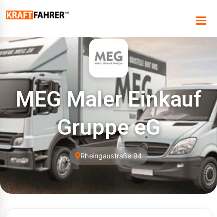
MEG Maler Einkauf
Gruppe eG
Rheingaustraße 94