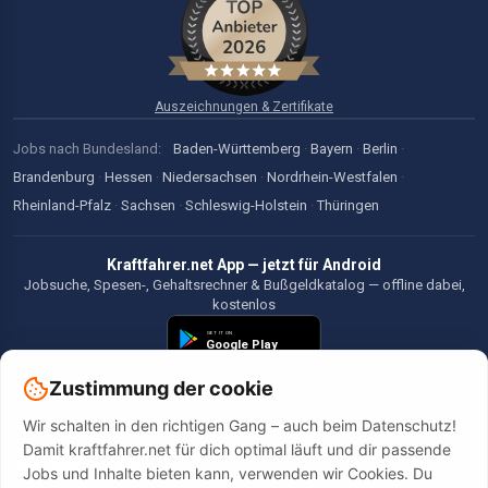
Auszeichnungen & Zertifikate
Jobs nach Bundesland:
Baden-Württemberg
·
Bayern
·
Berlin
·
Brandenburg
·
Hessen
·
Niedersachsen
·
Nordrhein-Westfalen
·
Rheinland-Pfalz
·
Sachsen
·
Schleswig-Holstein
·
Thüringen
Kraftfahrer.net App — jetzt für Android
Jobsuche, Spesen-, Gehaltsrechner & Bußgeldkatalog — offline dabei,
kostenlos
Zustimmung der cookie
Wir schalten in den richtigen Gang – auch beim Datenschutz!
©2026 Kraftfahrer.net. Alle Rechte vorbehalten.
Damit kraftfahrer.net für dich optimal läuft und dir passende
Jobs und Inhalte bieten kann, verwenden wir Cookies. Du