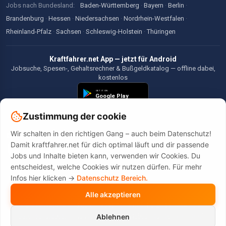
Jobs nach Bundesland:
Baden-Württemberg
·
Bayern
·
Berlin
·
Brandenburg
·
Hessen
·
Niedersachsen
·
Nordrhein-Westfalen
·
Rheinland-Pfalz
·
Sachsen
·
Schleswig-Holstein
·
Thüringen
Kraftfahrer.net App — jetzt für Android
Jobsuche, Spesen-, Gehaltsrechner & Bußgeldkatalog — offline dabei,
kostenlos
Zustimmung der cookie
Wir schalten in den richtigen Gang – auch beim Datenschutz!
©2026 Kraftfahrer.net. Alle Rechte vorbehalten.
Damit kraftfahrer.net für dich optimal läuft und dir passende
Jobs und Inhalte bieten kann, verwenden wir Cookies. Du
entscheidest, welche Cookies wir nutzen dürfen. Für mehr
Infos hier klicken ->
Datenschutz Bereich.
Alle akzeptieren
Diese Website wird durch reCAPTCHA geschützt. Es gelten die
Datenschutzbestimmungen
und
Nutzungsbedingungen
von Google.
Ablehnen