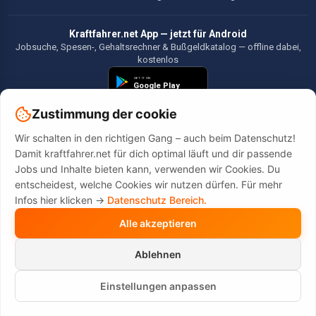
Kraftfahrer.net App — jetzt für Android
Jobsuche, Spesen-, Gehaltsrechner & Bußgeldkatalog — offline dabei,
kostenlos
Zustimmung der cookie
Wir schalten in den richtigen Gang – auch beim Datenschutz!
©2026 Kraftfahrer.net. Alle Rechte vorbehalten.
Damit kraftfahrer.net für dich optimal läuft und dir passende
Jobs und Inhalte bieten kann, verwenden wir Cookies. Du
entscheidest, welche Cookies wir nutzen dürfen. Für mehr
Infos hier klicken ->
Datenschutz Bereich.
Alle akzeptieren
Diese Website wird durch reCAPTCHA geschützt. Es gelten die
Datenschutzbestimmungen
und
Nutzungsbedingungen
von Google.
Ablehnen
Einstellungen anpassen