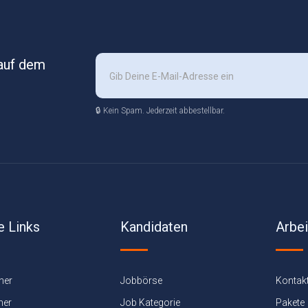
 auf dem
🔒 Kein Spam. Jederzeit abbestellbar.
e Links
Kandidaten
Arbe
ner
Jobbörse
Kontak
ner
Job Kategorie
Pakete