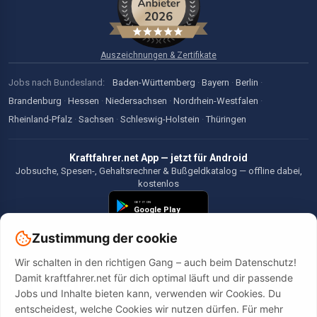
Auszeichnungen & Zertifikate
Jobs nach Bundesland:
Baden-Württemberg
·
Bayern
·
Berlin
·
Brandenburg
·
Hessen
·
Niedersachsen
·
Nordrhein-Westfalen
·
Rheinland-Pfalz
·
Sachsen
·
Schleswig-Holstein
·
Thüringen
Kraftfahrer.net App — jetzt für Android
Jobsuche, Spesen-, Gehaltsrechner & Bußgeldkatalog — offline dabei,
kostenlos
Zustimmung der cookie
Wir schalten in den richtigen Gang – auch beim Datenschutz!
©2026 Kraftfahrer.net. Alle Rechte vorbehalten.
Damit kraftfahrer.net für dich optimal läuft und dir passende
Jobs und Inhalte bieten kann, verwenden wir Cookies. Du
entscheidest, welche Cookies wir nutzen dürfen. Für mehr