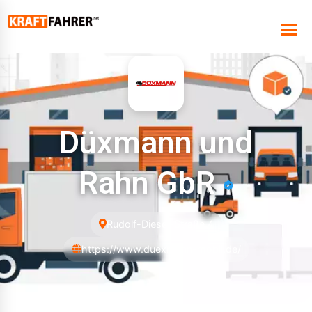
Düxmann und
Rahn GbR
Rudolf-Diesel-Straße 4
https://www.duexmann-mobil.de/